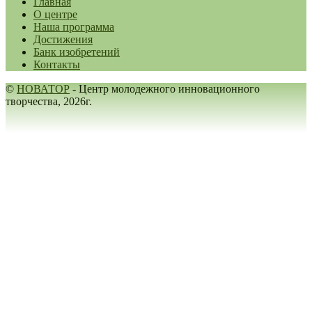
Главная
О центре
Наша программа
Достижения
Банк изобретений
Контакты
©
НОВАТОР
- Центр молодежного инновационного
творчества, 2026г.