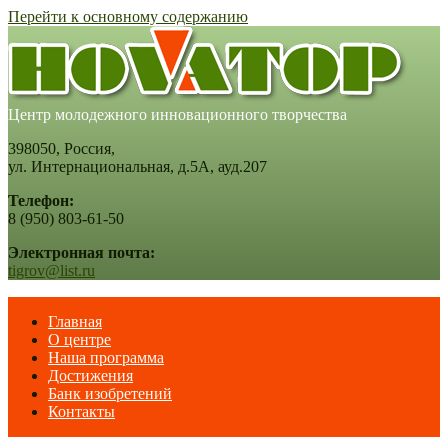
Перейти к основному содержанию
Центр молодежного инновационного творчества
398050, Россия,
ул. Интернациональная, д.5А, ауд.207
Телефон:
8 (950) 803-61-50
Электронная почта:
tigrov@list.ru
Главная
О центре
Наша программа
Достижения
Банк изобретений
Контакты