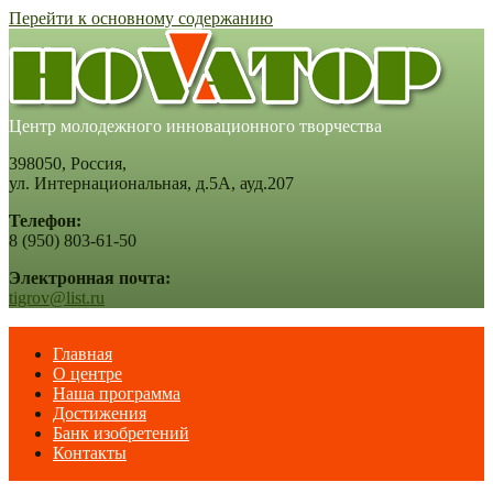
Перейти к основному содержанию
Центр молодежного инновационного творчества
398050, Россия,
ул. Интернациональная, д.5А, ауд.207
Телефон:
8 (950) 803-61-50
Электронная почта:
tigrov@list.ru
Главная
О центре
Наша программа
Достижения
Банк изобретений
Контакты